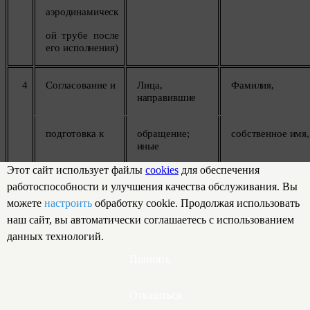
аэродинамическ
ой трубе после
его
исполнения)
4
Согласование
и
Лица,
Фамилия,
направившие
подготовка
к
обращение;
собственное
имя,
иные
Этот сайт использует файлы
cookies
для обеспечения
заключению,
лица,
чьи
отчество
(если
работоспособности и улучшения качества обслуживания. Вы
можете
настроить
обработку cookie. Продолжая использовать
заключение
и
персональные
имеется)
либо
наш сайт, вы автоматически соглашаетесь с использованием
данных технологий.
Принять
исполнение
данные указаны
инициалы,
адрес,
в
Отказаться