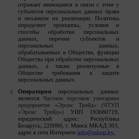
отражает имеющиеся в связи с этим у
субъектов персональных данных права
и механизм их реализации. Политика
определяет принципы, условия и
способы обработки персональных
данных, перечни субъектов и
персональных данных,
обрабатываемых в Обществе, функции
Общества при обработке персональных
данных,
а
также
реализуемые
в
Обществе
требования к защите
О политике обработки файлов cookie
персональных
данных.
ПОЛОЖЕНИЕ «О политике обработки файлов
Оператором
персональных данных
cookie
является
Частное торговое унитарное
предприятие «Эрокс Трейд» (ЧТУП
«Эрокс Трейд»)
УНП 193680719,
«Общество»
юридический адрес: Республика
Беларусь, 220080, г. Минск МКАД 303,
адрес в сети Интернете
info
@
sshop
.by
.