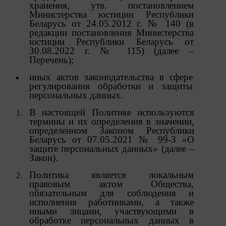
хранения, утв. постановлением
статистики, которые служат для сбора информации о
Министерства юстиции Республики
действиях пользователей на сайте, улучшения
Беларусь от 24.05.2012 г. № 140 (в
качества сайта и его содержания. Общество
редакции постановления Министерства
обрабатывает обезличенные данные о пользователе в
юстиции Республики Беларусь от
случае, если это разрешено в настройках браузера
30.08.2022 г. № 115) (далее –
пользователя (включено сохранение файлов cookie и
Перечень);
использование технологии JavaScript).
иных актов законодательства в сфере
9. На сайтах обрабатываются следующие типы
регулирования обработки и защиты
файлов cookie:
персональных данных.
9.1. Технические (обязательные) файлы cookie,
В
настоящей
Политике
используются
например, применяемые при регистрации либо
термины
и
их
определения
в
значении,
входе в систему, или для оставления отзыва либо
определенном Законом Республики
комментария. Данные файлы cookie используются
Беларусь от 07.05.2021 № 99-З «О
в целях обеспечения корректной работы сайтов и
защите персональных данных» (далее –
полноценного использования его функционала
Закон).
пользователем, не могут быть отключены в
системах. Вместе с тем, пользователь может
Политика
является
локальным
настроить браузер, чтобы он блокировал такие
правовым
актом
Общества,
файлы сookie или уведомлял пользователя об их
обязательным
для соблюдения и
использовании — но в таком случае некоторые
исполнения работниками, а также
разделы сайта могут не работать).
иными лицами, участвующими в
обработке персональных данных в
9.2. Функциональные файлы cookie, например,