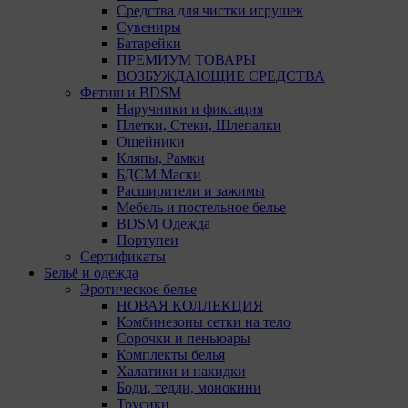
Средства для чистки игрушек
Сувениры
Батарейки
ПРЕМИУМ ТОВАРЫ
ВОЗБУЖДАЮЩИЕ СРЕДСТВА
Фетиш и BDSM
Наручники и фиксация
Плетки, Стеки, Шлепалки
Ошейники
Кляпы, Рамки
БДСМ Маски
Расширители и зажимы
Мебель и постельное белье
BDSM Одежда
Портупеи
Сертификаты
Бельё и одежда
Эротическое белье
НОВАЯ КОЛЛЕКЦИЯ
Комбинезоны сетки на тело
Сорочки и пеньюары
Комплекты белья
Халатики и накидки
Боди, тедди, монокини
Трусики