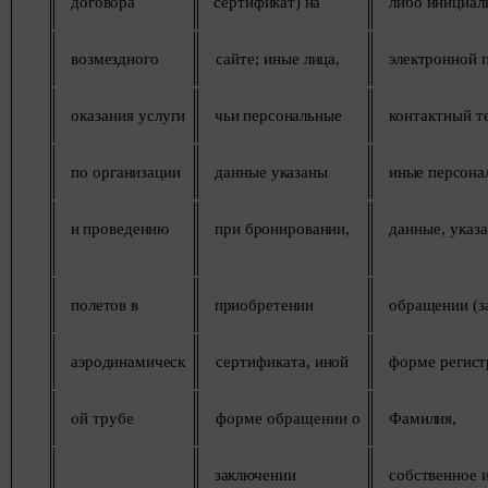
договора
сертификат)
на
либо
инициал
возмездного
сайте; иные
лица,
электронной
оказания
услуги
чьи
персональные
контактный
т
по
организации
данные
указаны
иные
персона
и
проведению
при
бронировании,
данные, указ
полетов
в
приобретении
обращении
(з
аэродинамическ
сертификата,
иной
форме
регист
ой
трубе
форме обращении
о
Фамилия,
заключении
собственное