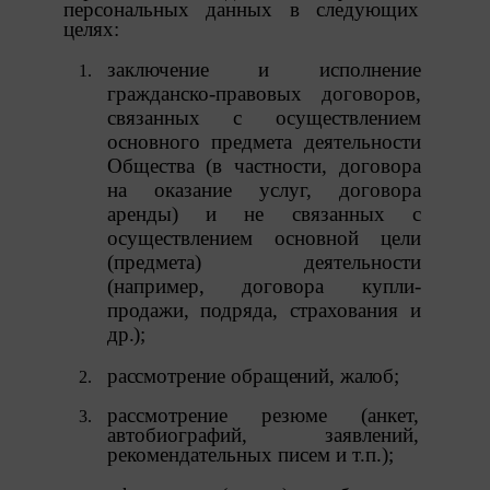
персональных данных в следующих
повторный выбор предпочтений куки, языковой
целях:
версии сайта, а также могут некорректно
отображаться некоторые версии страниц.
заключение и исполнение
Отключение аналитических файлов cookie не
гражданско-правовых договоров,
позволяет определять предпочтения пользователей
связанных с осуществлением
сайта, в том числе наиболее и наименее популярные
основного предмета деятельности
страницы и принимать меры по совершенствованию
Общества (в частности, договора
работы сайта исходя из предпочтений пользователей.
на
оказание услуг, договора
14. Помимо настроек файлов cookie на сайте
аренды) и
не
связанных
с
субъекты персональных данных могут принять или
осуществлением основной
цели
отклонить сбор всех или некоторых файлов cookie в
(предмета)
деятельности
настройках своего браузера.
(например,
договора
купли-
При этом, некоторые браузеры позволяют посещать
продажи,
подряда,
страхования и
интернет-сайты в режиме «Инкогнито», чтобы
др.);
ограничить хранимый на компьютере объем
информации и автоматически удалять сессионные
рассмотрение
обращений,
жалоб;
файлы cookie. Кроме того, субъект персональных
данных может удалить ранее сохраненные файлов
рассмотрение резюме (анкет,
cookie выбрав соответствующую опцию в истории
автобиографий, заявлений,
браузера.
рекомендательных писем и т.п.);
Подробнее о параметрах управления можно