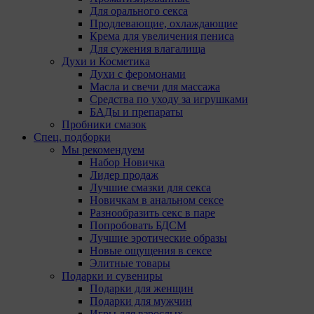
Для орального секса
Продлевающие, охлаждающие
Крема для увеличения пениса
Для сужения влагалища
Духи и Косметика
Духи с феромонами
Масла и свечи для массажа
Средства по уходу за игрушками
БАДы и препараты
Пробники смазок
Спец. подборки
Мы рекомендуем
Набор Новичка
Лидер продаж
Лучшие смазки для секса
Новичкам в анальном сексе
Разнообразить секс в паре
Попробовать БДСМ
Лучшие эротические образы
Новые ощущения в сексе
Элитные товары
Подарки и сувениры
Подарки для женщин
Подарки для мужчин
Игры для взрослых