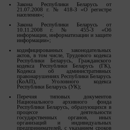
5. Целями обработки файлов cookie являются:
Закона Республики Беларусь от
21.07.2008 г. № 418-З «О регистре
5.1. Обеспечение удобства пользователей сайтов;
населения»;
5.2. Повышение качества функционирования
Закона Республики Беларусь от
сайтов, в том числе корректность их работы;
10.11.2008 г. № 455-З «Об
информации, информатизации и защите
5.3. Сбор аналитической информации в
информации»;
обобщенном виде для оценки и дальнейшего
улучшения работы сайтов;
кодифицированных законодательных
актов, в том числе, Трудового кодекса
5.4. Создание и предоставление
Республики Беларусь, Гражданского
персонализированной рекламы пользователю.
кодекса Республики Беларусь (ГК),
Кодекса об административных
6. Общество не использует файлы cookie для
правонарушениях Республики Беларусь
идентификации субъектов персональных данных.
(КоАП), Уголовного кодекса
Республики Беларусь (УК);
7. На сайтах используются как файлы cookie первой
стороны (устанавливаемые сайтами, которые
Перечня типовых документов
посещает пользователь), так и сторонние файлы
Национального архивного фонда
cookie (задаются сервером, расположенным вне
Республики Беларусь, образующихся в
домена наших сайтов).
процессе деятельности
государственных органов,
иных
8. Общество обрабатывает обезличенные данные
организаций
и
индивидуальных
пользователей сайта (включая файлы «cookie»),
предпринимателей,
с
указанием
сроков
собираемые с помощью сервисов Интернет-