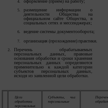
ознакомиться, перейдя по внешним ссылкам,
оформление
(прием)
на
работу;
ведущим на соответствующие страницы сайтов
основных браузеров:
размещение
информации о
деятельности Общества на
Firefox
официальном сайте Общества, в
социальных сетях и мессенджерах;
Chrome
ведение
системы
документооборота;
Safari
организация
(прохождение) практики.
Opera
Перечень обрабатываемых
Microsoft Edge
персональных данных, правовые
основания обработки и сроки хранения
Internet Explorer
персональных данных определяются
применительно к каждой категории
15. Пользователь всегда может направить сообщение
субъектов персональных данных,
с имеющимся у него вопросом, в части
исходя из заявленной цели
обработки.
использования файлов сookie, на электронную почту
Общества:
amorby80447490990@gmail.com
Настройка cookie
Цели
Субъекты,
чьи
Перечен
Мы обрабатываем куки в соответствии с
обработки
персональные
обраба
нижеуказанными целями и не используем их для
персональных
идентификации субъектов персональных данных.