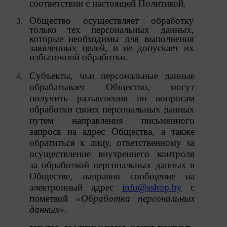
соответствии с настоящей Политикой.
определяющие имя пользователя. Данные файлы
cookie используются для обеспечения работы
Общество осуществляет обработку
некоторых дополнительных функций сайтов,
только тех персональных данных,
например, для хранения предпочтений
которые необходимы для выполнения
пользователя, в том числе имени пользователя
заявленных целей, и не допускает их
или выбора языка, и для предотвращения
избыточной обработки.
повторных прохождений опросов
пользователями. Подобные функции улучшают
Субъекты, чьи персональные данные
условия работы пользователей с сайтом.
обрабатывает Общество, могут
9.3. Файлы cookie предпочтений, например, для
получить разъяснения по вопросам
настройки контента. Данные файлы cookie
обработки своих персональных данных
собирают информацию о выборе пользователя на
путем направления письменного
сайте и его предпочтениях и позволяют Обществу
«запомнить» информацию о выбранном
запроса на адрес Общества, а также
пользователем городе и других местных
обратиться к лицу, ответственному
за
настройках для того, чтобы соответствующим
осуществление внутреннего
контроля
образом настраивать сайт.
за обработкой персональных данных в
9.4. Аналитические файлы cookie, например
Обществе, направив сообщение на
Яндекс.Метрика, Google Analytics. Данные файлы
электронный адрес
info@sshop.by
с
cookie собирают информацию о том, как
пометкой
«Обработка персональных
пользователь использовал сайты, и позволяют
данных».
Обществу вносить в них улучшения.