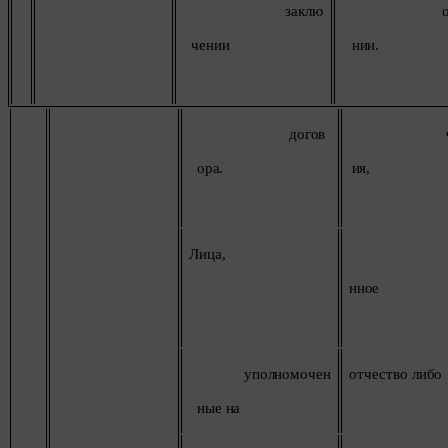
D04E5W5 Ireland.
заклю
Сохранить мои изменения
чении
нии.
Сохранить по умолчанию
догов
ора.
ия,
Лица,
нное
уполномочен
отчество
либо
ные
на