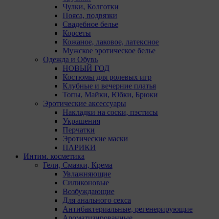
Чулки, Колготки
Пояса, подвязки
Свадебное белье
Корсеты
Кожаное, лаковое, латексное
Мужское эротическое белье
Одежда и Обувь
НОВЫЙ ГОД
Костюмы для ролевых игр
Клубные и вечерние платья
Топы, Майки, Юбки, Брюки
Эротические аксессуары
Накладки на соски, пэстисы
Украшения
Перчатки
Эротические маски
ПАРИКИ
Интим. косметика
Гели, Смазки, Крема
Увлажняющие
Силиконовые
Возбуждающие
Для анального секса
Антибактериальные, регенерирующие
Ароматизированные