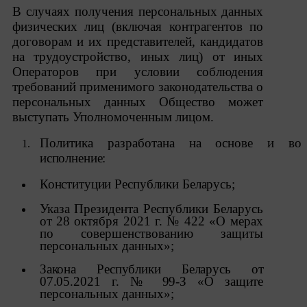
2. Утверждение положения о политике обработки
В случаях получения персональных данных
файлов cookie (далее –
«Политика»
) является одной
физических лиц (включая контрагентов по
из принимаемых Обществом мер по защите
договорам и их представителей, кандидатов
персональных данных, предусмотренных статьей 17
Закона Республики Беларусь от 7 мая 2021 г. № 99-З
на трудоустройство, иных лиц) от иных
«О защите персональных данных» (далее –
«Закон»
).
Операторов при условии соблюдения
требований применимого законодательства о
3. Политика разъясняет субъектам персональных
персональных данных Общество может
данных, которые осуществляют использование веб-
сайта Общества с доменным именем «myfin.by», для
выступать Уполномоченным лицом.
каких целей и каким образом Общество
обрабатывает файлы cookie, а также каким образом
Политика
разработана
на
основе
и
во
пользователи могут контролировать процесс такой
исполнение:
обработки.
Конституции
Республики
Беларусь;
4. Файлы cookie являются текстовыми файлами,
сохраненными в браузере компьютера (мобильного
Указа Президента Республики Беларусь
устройства) пользователя сайта Общества,
от 28 октября 2021 г. № 422 «О мерах
указанных в пункте 3 Политики, при их посещении
по совершенствованию защиты
для отражения действий, совершенных
персональных данных»;
пользователем. Эти файлы позволяют не вводить
заново или выбирать те же параметры при
Закона
Республики
Беларусь
от
повторном посещении того или иного сайта,
07.05.2021
г.
№
99-З
«О
защите
например, выбор языковой версии.
персональных данных»;