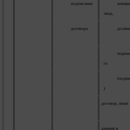
подписание
иници
лица,
договора
должн
подпи
го
(подп
)
договор,
иные
данные
в