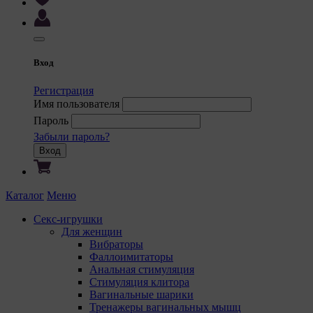
9. На са
9.1. 
регис
комме
Вход
корре
польз
Регистрация
польз
Имя пользователя
сooki
Пароль
некот
Забыли пароль?
9.2. 
Вход
польз
некот
предп
Каталог
Меню
языка
польз
Секс-игрушки
с сай
Для женщин
Вибраторы
9.3. 
Фаллоимитаторы
файлы
Анальная стимуляция
предп
Стимуляция клитора
польз
Вагинальные шарики
соотв
Тренажеры вагинальных мышц