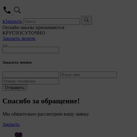
5. Це
5.1. 
x
Закрыть
5.2. 
Онлайн-заказы принимаются
их ра
КРУГЛОСУТОЧНО
Заказать звонок
5.3. 
дальн
5.4. 
Заказать звонок
6. Общес
персона
7. На са
сайтами,
Отправить
(задаютс
Спасибо за обращение!
8. Общес
файлы «c
Мы обязательно рассмотрим вашу заявку
служат д
качества
Закрыть
пользова
(включен