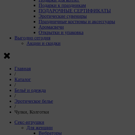
Пи
Подарки к праздникам
VK
ПОДАРОЧНЫЕ СЕРТИФИКАТЫ
г. 
Эротические сувениры
Праздничные костюмы и аксессуары
Рекла
Аромасвечи
Открытки и упаковка
Компани
Выгодно сегодня
Акции и скидки
Ян
ко
Luz
Go
ком
Главная
D0
/
Каталог
Сохрани
/
Сохрани
Бельё и одежда
/
Эротическое белье
/
Чулки, Колготки
Секс-игрушки
Для женщин
Вибраторы