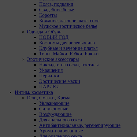
При этом
Пояса, подвязки
«Инкогн
Свадебное белье
автомати
Корсеты
персонал
Кожаное, лаковое, латексное
соответ
Мужское эротическое белье
Одежда и Обувь
Подробн
НОВЫЙ ГОД
ссылкам,
Костюмы для ролевых игр
Клубные и вечерние платья
Firefox
Топы, Майки, Юбки, Брюки
Эротические аксессуары
Chrome
Накладки на соски, пэстисы
Украшения
Safari
Перчатки
Эротические маски
Opera
ПАРИКИ
Microsof
Интим. косметика
Гели, Смазки, Крема
Internet 
Увлажняющие
Силиконовые
15. Поль
Возбуждающие
вопросом
Для анального секса
amorby8
Антибактериальные, регенерирующие
Ароматизированные
Настро
Для орального секса