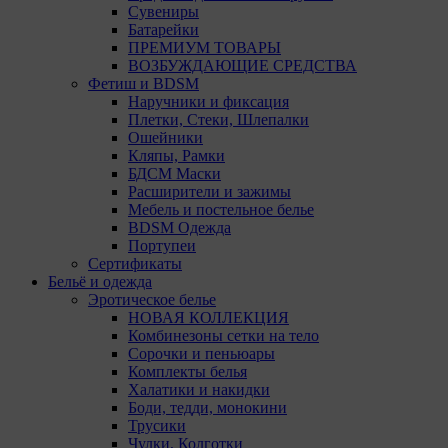
Сувениры
Батарейки
Техничес
ПРЕМИУМ ТОВАРЫ
ВОЗБУЖДАЮЩИЕ СРЕДСТВА
Необход
Фетиш и BDSM
Analytic
Наручники и фиксация
Общества
Плетки, Стеки, Шлепалки
пользова
Ошейники
Кляпы, Рамки
Остальны
БДСМ Маски
13. Поль
Расширители и зажимы
файлы co
Мебель и постельное белье
использо
BDSM Одежда
потребов
Портупеи
сайта, а
Сертификаты
Бельё и одежда
Отключен
Эротическое белье
пользова
НОВАЯ КОЛЛЕКЦИЯ
принима
Комбинезоны сетки на тело
пользова
Сорочки и пеньюары
Комплекты белья
14. Поми
Халатики и накидки
могут пр
Боди, тедди, монокини
настройк
Трусики
Чулки, Колготки