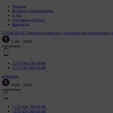
Главная
ПОЛОЖЕН
Встречи и мероприятия
О нас
Доставка и Оплата
Контакты
Магазин с
2. Утвер
11:00 - 20:00
«Полит
ежедневно
персонал
от 7 мая
3. Полит
+375 (44) 749-09-90
использо
+375 (29) 569-09-90
целей и 
образом 
x
Закрыть
4. Файлы
10:00 - 20:00
компьюте
ежедневно
пункте 
пользова
параметр
+375 (44) 749-09-90
языковой
+375 (29) 569-09-90