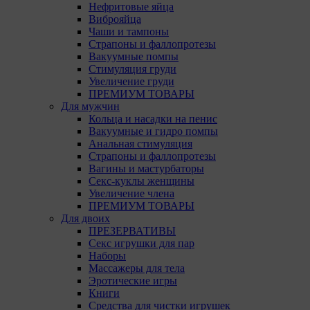
9.4. 
Нефритовые яйца
Данны
Виброяйца
испол
Чаши и тампоны
Страпоны и фаллопротезы
Анали
Вакуумные помпы
посещ
Стимуляция груди
испол
Увеличение груди
Благо
ПРЕМИУМ ТОВАРЫ
тенде
Для мужчин
для а
Кольца и насадки на пенис
Вакуумные и гидро помпы
9.5. 
Анальная стимуляция
рекла
Страпоны и фаллопротезы
Вагины и мастурбаторы
10. Обще
Секс-куклы женщины
пользова
Увеличение члена
пользова
ПРЕМИУМ ТОВАРЫ
Общества
Для двоих
ПРЕЗЕРВАТИВЫ
11. Иног
Секс игрушки для пар
эффектив
Наборы
запомин
Массажеры для тела
Обществ
Эротические игры
оценивае
Книги
Средства для чистки игрушек
12. Срок