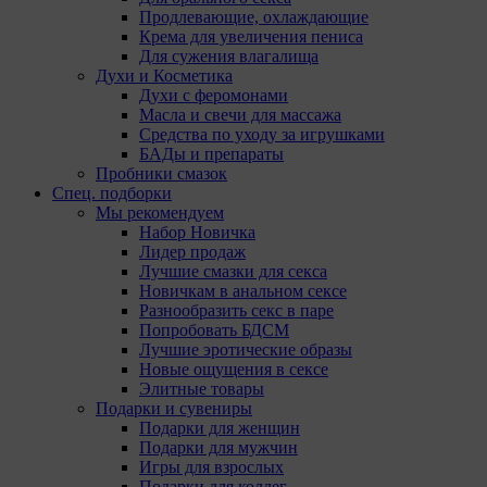
Продлевающие, охлаждающие
Крема для увеличения пениса
Мы обра
Для сужения влагалища
использ
Духи и Косметика
поручае
Духи с феромонами
(уполно
Масла и свечи для массажа
Средства по уходу за игрушками
Анали
БАДы и препараты
Пробники смазок
Аналитич
Спец. подборки
Компании
Мы рекомендуем
Набор Новичка
Ян
Лидер продаж
Адр
Лучшие смазки для секса
ко
Новичкам в анальном сексе
Go
Разнообразить секс в паре
Goo
Попробовать БДСМ
Pk
Лучшие эротические образы
Go
Новые ощущения в сексе
Ma
Элитные товары
до
Подарки и сувениры
те
Подарки для женщин
Pi
Подарки для мужчин
каб
Игры для взрослых
,M
Подарки для коллег