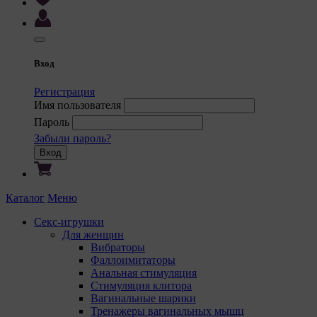
9. На са
9.1. 
регис
комме
Вход
корре
польз
Регистрация
польз
Имя пользователя
сooki
Пароль
некот
Забыли пароль?
9.2. 
Вход
польз
некот
предп
Каталог
Меню
языка
польз
Секс-игрушки
с сай
Для женщин
Вибраторы
9.3. 
Фаллоимитаторы
файлы
Анальная стимуляция
предп
Стимуляция клитора
польз
Вагинальные шарики
соотв
Тренажеры вагинальных мышц