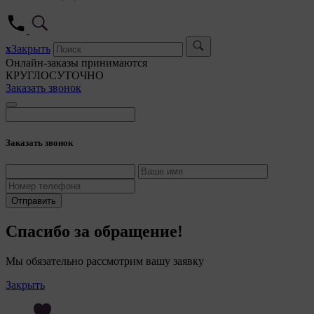
5. Це
5.1. 
x
Закрыть
5.2. 
Онлайн-заказы принимаются
их ра
КРУГЛОСУТОЧНО
Заказать звонок
5.3. 
дальн
5.4. 
Заказать звонок
6. Общес
персона
7. На са
сайтами,
Отправить
(задаютс
Спасибо за обращение!
8. Общес
файлы «c
Мы обязательно рассмотрим вашу заявку
служат д
качества
Закрыть
пользова
(включен