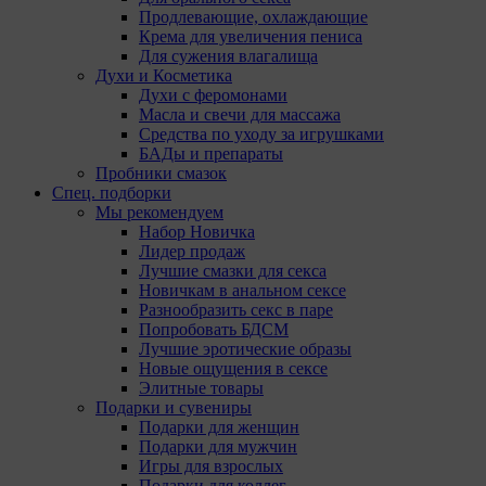
Продлевающие, охлаждающие
Крема для увеличения пениса
Мы обра
Для сужения влагалища
использ
Духи и Косметика
поручае
Духи с феромонами
(уполно
Масла и свечи для массажа
Средства по уходу за игрушками
Анали
БАДы и препараты
Пробники смазок
Аналитич
Спец. подборки
Компании
Мы рекомендуем
Набор Новичка
Ян
Лидер продаж
Адр
Лучшие смазки для секса
ко
Новичкам в анальном сексе
Go
Разнообразить секс в паре
Goo
Попробовать БДСМ
Pk
Лучшие эротические образы
Go
Новые ощущения в сексе
Ma
Элитные товары
до
Подарки и сувениры
те
Подарки для женщин
Pi
Подарки для мужчин
каб
Игры для взрослых
,M
Подарки для коллег