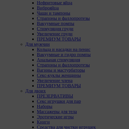
9.4. 
Нефритовые яйца
Данны
Виброяйца
испол
Чаши и тампоны
Страпоны и фаллопротезы
Анали
Вакуумные помпы
посещ
Стимуляция груди
испол
Увеличение груди
Благо
ПРЕМИУМ ТОВАРЫ
тенде
Для мужчин
для а
Кольца и насадки на пенис
Вакуумные и гидро помпы
9.5. 
Анальная стимуляция
рекла
Страпоны и фаллопротезы
Вагины и мастурбаторы
10. Обще
Секс-куклы женщины
пользова
Увеличение члена
пользова
ПРЕМИУМ ТОВАРЫ
Общества
Для двоих
ПРЕЗЕРВАТИВЫ
11. Иног
Секс игрушки для пар
эффектив
Наборы
запомин
Массажеры для тела
Обществ
Эротические игры
оценивае
Книги
Средства для чистки игрушек
12. Срок