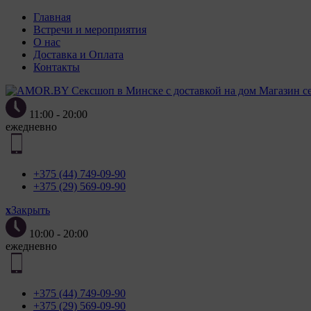
Главная
ПОЛОЖЕН
Встречи и мероприятия
О нас
Доставка и Оплата
Контакты
Магазин с
2. Утвер
11:00 - 20:00
«Полит
ежедневно
персонал
от 7 мая
3. Полит
+375 (44) 749-09-90
использо
+375 (29) 569-09-90
целей и 
образом 
x
Закрыть
4. Файлы
10:00 - 20:00
компьюте
ежедневно
пункте 
пользова
параметр
+375 (44) 749-09-90
языковой
+375 (29) 569-09-90