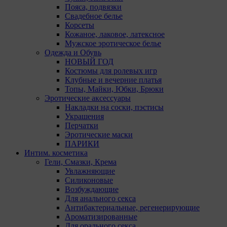
При этом
Пояса, подвязки
«Инкогн
Свадебное белье
автомати
Корсеты
персонал
Кожаное, лаковое, латексное
соответ
Мужское эротическое белье
Одежда и Обувь
Подробн
НОВЫЙ ГОД
ссылкам,
Костюмы для ролевых игр
Клубные и вечерние платья
Firefox
Топы, Майки, Юбки, Брюки
Эротические аксессуары
Chrome
Накладки на соски, пэстисы
Украшения
Safari
Перчатки
Эротические маски
Opera
ПАРИКИ
Microsof
Интим. косметика
Гели, Смазки, Крема
Internet 
Увлажняющие
Силиконовые
15. Поль
Возбуждающие
вопросом
Для анального секса
amorby8
Антибактериальные, регенерирующие
Ароматизированные
Настро
Для орального секса