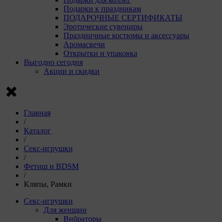
Пи
Подарки к праздникам
VK
ПОДАРОЧНЫЕ СЕРТИФИКАТЫ
г. 
Эротические сувениры
Праздничные костюмы и аксессуары
Рекла
Аромасвечи
Открытки и упаковка
Компани
Выгодно сегодня
Акции и скидки
Ян
ко
Luz
Go
ком
Главная
D0
/
Каталог
Сохрани
/
Сохрани
Секс-игрушки
/
Фетиш и BDSM
/
Кляпы, Рамки
Секс-игрушки
Для женщин
Вибраторы