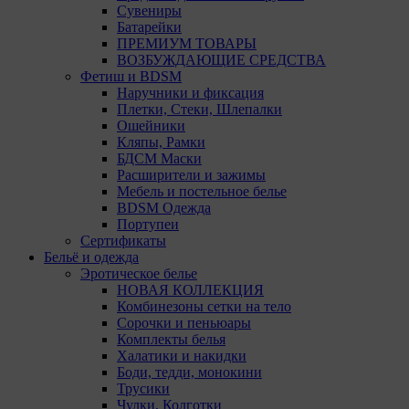
Сувениры
Батарейки
Техничес
ПРЕМИУМ ТОВАРЫ
ВОЗБУЖДАЮЩИЕ СРЕДСТВА
Необход
Фетиш и BDSM
Analytic
Наручники и фиксация
Общества
Плетки, Стеки, Шлепалки
пользова
Ошейники
Кляпы, Рамки
Остальны
БДСМ Маски
13. Поль
Расширители и зажимы
файлы co
Мебель и постельное белье
использо
BDSM Одежда
потребов
Портупеи
сайта, а
Сертификаты
Бельё и одежда
Отключен
Эротическое белье
пользова
НОВАЯ КОЛЛЕКЦИЯ
принима
Комбинезоны сетки на тело
пользова
Сорочки и пеньюары
Комплекты белья
14. Поми
Халатики и накидки
могут пр
Боди, тедди, монокини
настройк
Трусики
Чулки, Колготки